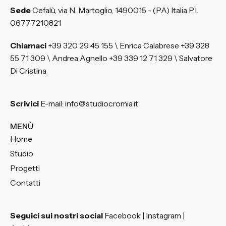
Sede
Cefalù, via N. Martoglio, 14
90015 - (PA) Italia
P.I.
06777210821
Chiamaci
+39 320 29 45 155 \ Enrica Calabrese
+39 328
55 71 309 \ Andrea Agnello
+39 339 12 71 329 \ Salvatore
Di Cristina
Scrivici
E-mail: info@studiocromia.it
MENÙ
Home
Studio
Progetti
Contatti
Seguici sui nostri social
Facebook
|
Instagram
|